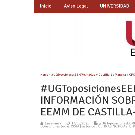
Inicio
Aviso Legal
UNIVERSIDAD
Home
»
#UGToposicionesEEMMclm2021
»
Castilla-La Mancha
»
OPO
#UGToposicionesE
INFORMACIÓN SOBR
EEMM DE CASTILLA
Enseñanza
17/06/2021
#UGToposicionesEEM
Oposiciones todas CCAA [histórico]
,
ÚLTIMAS NOTICIAS: E. 