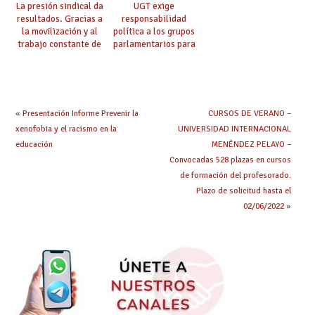
La presión sindical da
UGT exige
resultados. Gracias a
responsabilidad
la movilización y al
política a los grupos
trabajo constante de
parlamentarios para
UGT la Ley de
evitar retrasos en las
Jornada y Ratios
mejoras urgentes de
continúa su
la enseñanza
tramitación
«
Presentación Informe Prevenir la
CURSOS DE VERANO –
xenofobia y el racismo en la
UNIVERSIDAD INTERNACIONAL
educación
MENÉNDEZ PELAYO –
Convocadas 528 plazas en cursos
de formación del profesorado.
Plazo de solicitud hasta el
02/06/2022
»