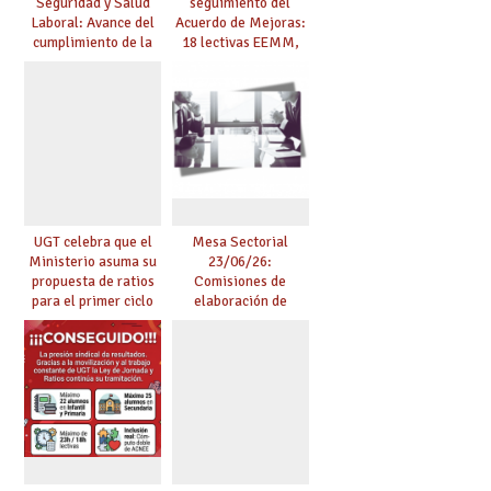
Seguridad y Salud
seguimiento del
Laboral: Avance del
Acuerdo de Mejoras:
cumplimiento de la
18 lectivas EEMM,
planificación de la
canoso, reducción
actividad preventiva
mayores 55 y pilotaje
en centros
tensionados
UGT celebra que el
Mesa Sectorial
Ministerio asuma su
23/06/26:
propuesta de ratios
Comisiones de
para el primer ciclo
elaboración de
de Infantil y pide
pruebas de
extender la misma
certificación de
ambición al resto de
competencia
etapas
lingüística