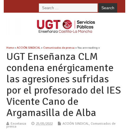
Home
»
ACCIÓN SINDICAL
»
Comunicados de prensa
» You are reading »
UGT Enseñanza CLM
condena enérgicamente
las agresiones sufridas
por el profesorado del IES
Vicente Cano de
Argamasilla de Alba
Enseñanza
25/05/2022
ACCIÓN SINDICAL
,
Comunicados de
prensa