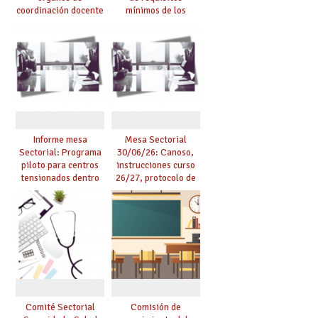
coordinación docente
mínimos de los
se pueden celebrar
centros educativos y
de manera
exige al Ministerio
telemática, sin exigir
que los compromisos
presencialidad en el
se materialicen con
centro
la mayor agilidad
posible
Informe mesa
Mesa Sectorial
Sectorial: Programa
30/06/26: Canoso,
piloto para centros
instrucciones curso
tensionados dentro
26/27, protocolo de
del marco del
agresiones.
Acuerdo de Mejoras y
evaluación del curso
25/26
Comité Sectorial
Comisión de