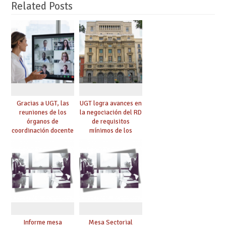
Related Posts
Gracias a UGT, las
UGT logra avances en
reuniones de los
la negociación del RD
órganos de
de requisitos
coordinación docente
mínimos de los
se pueden celebrar
centros educativos y
de manera
exige al Ministerio
telemática, sin exigir
que los compromisos
presencialidad en el
se materialicen con
centro
la mayor agilidad
posible
Informe mesa
Mesa Sectorial