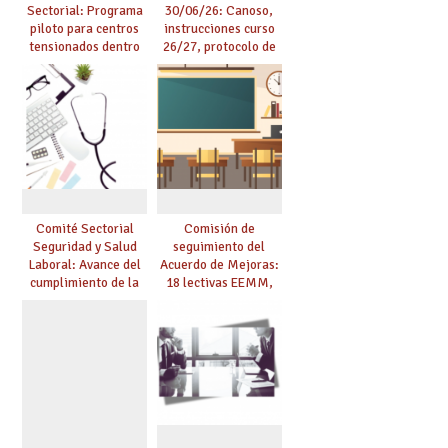
Sectorial: Programa
30/06/26: Canoso,
piloto para centros
instrucciones curso
tensionados dentro
26/27, protocolo de
del marco del
agresiones.
Acuerdo de Mejoras y
evaluación del curso
25/26
Comité Sectorial
Comisión de
Seguridad y Salud
seguimiento del
Laboral: Avance del
Acuerdo de Mejoras:
cumplimiento de la
18 lectivas EEMM,
planificación de la
canoso, reducción
actividad preventiva
mayores 55 y pilotaje
en centros
tensionados