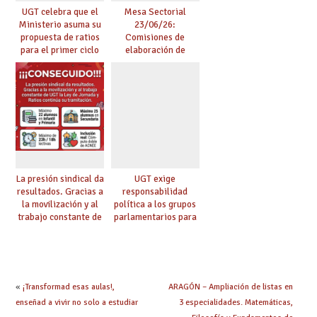
UGT celebra que el
Mesa Sectorial
Ministerio asuma su
23/06/26:
propuesta de ratios
Comisiones de
para el primer ciclo
elaboración de
de Infantil y pide
pruebas de
extender la misma
certificación de
ambición al resto de
competencia
etapas
lingüística
La presión sindical da
UGT exige
resultados. Gracias a
responsabilidad
la movilización y al
política a los grupos
trabajo constante de
parlamentarios para
UGT la Ley de
evitar retrasos en las
Jornada y Ratios
mejoras urgentes de
continúa su
la enseñanza
tramitación
«
¡Transformad esas aulas!,
ARAGÓN – Ampliación de listas en
enseñad a vivir no solo a estudiar
3 especialidades. Matemáticas,