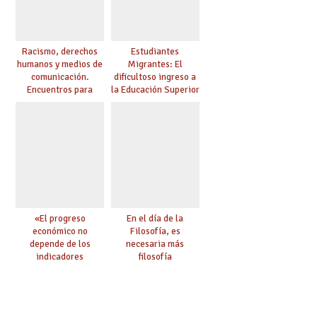
Racismo, derechos
Estudiantes
humanos y medios de
Migrantes: El
comunicación.
dificultoso ingreso a
Encuentros para
la Educación Superior
aprender, encuentros
chilena
para ejercer derechos
«El progreso
En el día de la
económico no
Filosofía, es
depende de los
necesaria más
indicadores
filosofía
educativos»