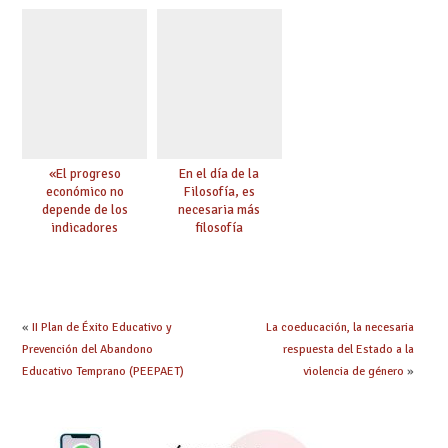
aprender, encuentros
chilena
para ejercer derechos
«El progreso
En el día de la
económico no
Filosofía, es
depende de los
necesaria más
indicadores
filosofía
educativos»
«
II Plan de Éxito Educativo y
La coeducación, la necesaria
Prevención del Abandono
respuesta del Estado a la
Educativo Temprano (PEEPAET)
violencia de género
»