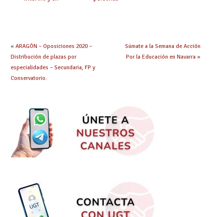
prácticas: todo lo que
seleccionadas. ¿Qué
debes saber
hacer ahora si he
obtenido plaza?
«
ARAGÓN – Oposiciones 2020 –
Súmate a la Semana de Acción
Distribución de plazas por
Por la Educación en Navarra
»
especialidades – Secundaria, FP y
Conservatorio.