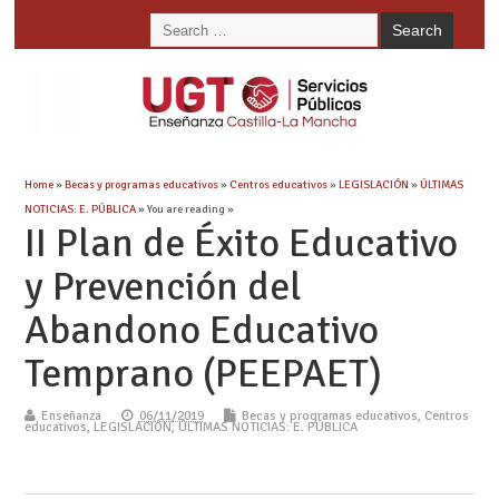
Home
»
Becas y programas educativos
»
Centros educativos
»
LEGISLACIÓN
»
ÚLTIMAS
NOTICIAS: E. PÚBLICA
» You are reading »
II Plan de Éxito Educativo
y Prevención del
Abandono Educativo
Temprano (PEEPAET)
Enseñanza
06/11/2019
Becas y programas educativos
,
Centros
educativos
,
LEGISLACIÓN
,
ÚLTIMAS NOTICIAS: E. PÚBLICA