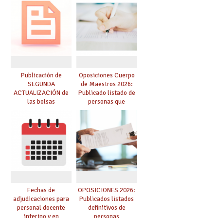
prácticas, se regulan
dichas prácticas y se
convoca acto público
de adjudicación
Publicación de
Oposiciones Cuerpo
SEGUNDA
de Maestros 2026:
ACTUALIZACIÓN de
Publicado listado de
las bolsas
personas que
provisionales de
adquieren nueva
Cuerpo de Maestros
especialidad
de especialidades
convocadas a
oposición
Fechas de
OPOSICIONES 2026:
adjudicaciones para
Publicados listados
personal docente
definitivos de
interino y en
personas