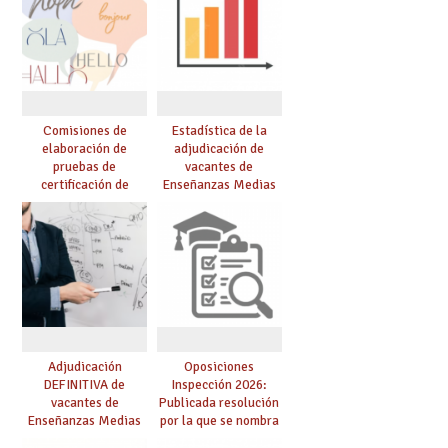
Comisiones de
Estadística de la
elaboración de
adjudicación de
pruebas de
vacantes de
certificación de
Enseñanzas Medias
competencia
para el curso 26/27
lingüística: publicada
resolución definitiva
Adjudicación
Oposiciones
DEFINITIVA de
Inspección 2026:
vacantes de
Publicada resolución
Enseñanzas Medias
por la que se nombra
para el curso 26-27
funcionarios/as en