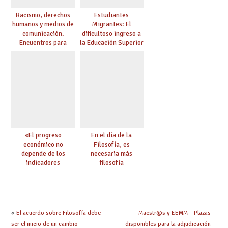
Racismo, derechos
Estudiantes
humanos y medios de
Migrantes: El
comunicación.
dificultoso ingreso a
Encuentros para
la Educación Superior
aprender, encuentros
chilena
para ejercer derechos
«El progreso
En el día de la
económico no
Filosofía, es
depende de los
necesaria más
indicadores
filosofía
educativos»
«
El acuerdo sobre Filosofía debe
Maestr@s y EEMM – Plazas
ser el inicio de un cambio
disponibles para la adjudicación