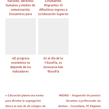
Racismo, derechos
Estudiantes
humanos y medios de
Migrantes: El
comunicación.
dificultoso ingreso a
Encuentros para
la Educación Superior
aprender, encuentros
chilena
para ejercer derechos
«El progreso
En el día de la
económico no
Filosofía, es
depende de los
necesaria más
indicadores
filosofía
educativos»
«
Educación planea una norma
MADRID – Asignación de puestos
para afrontar la segregación
docentes a profesorado sin
étnica en más de 20 colegios de
destino – Secundaria, FP, Régimen