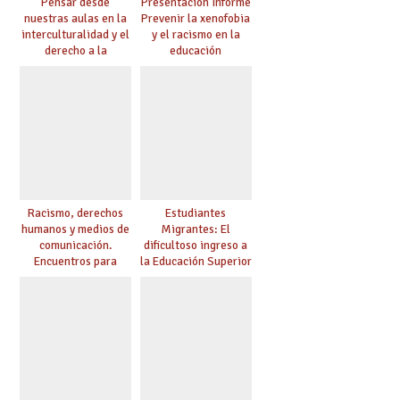
Pensar desde
Presentación Informe
nuestras aulas en la
Prevenir la xenofobia
interculturalidad y el
y el racismo en la
derecho a la
educación
educación
Racismo, derechos
Estudiantes
humanos y medios de
Migrantes: El
comunicación.
dificultoso ingreso a
Encuentros para
la Educación Superior
aprender, encuentros
chilena
para ejercer derechos