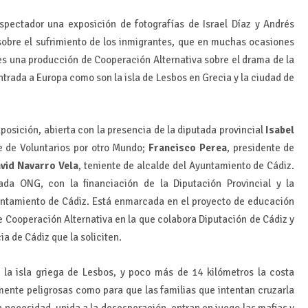
spectador una exposición de fotografías de Israel Díaz y Andrés
 sobre el sufrimiento de los inmigrantes, que en muchas ocasiones
s una producción de Cooperación Alternativa sobre el drama de la
ntrada a Europa como son la isla de Lesbos en Grecia y la ciudad de
xposición, abierta con la presencia de la diputada provincial
Isabel
te de Voluntarios por otro Mundo;
Francisco Perea
, presidente de
vid Navarro Vela
, teniente de alcalde del Ayuntamiento de Cádiz.
ada ONG, con la financiación de la Diputación Provincial y la
untamiento de Cádiz. Está enmarcada en el proyecto de educación
de Cooperación Alternativa en la que colabora Diputación de Cádiz y
ia de Cádiz que la soliciten.
 la isla griega de Lesbos, y poco más de 14 kilómetros la costa
emente peligrosas como para que las familias que intentan cruzarla
a necesidad, unida a la desesperación, entran en juego las mafias y