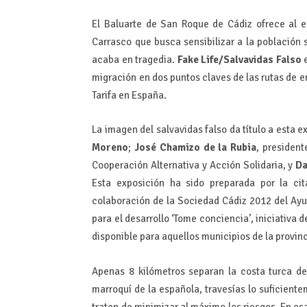
El Baluarte de San Roque de Cádiz ofrece al e
Carrasco que busca sensibilizar a la población
acaba en tragedia.
Fake Life/Salvavidas Falso
e
migración en dos puntos claves de las rutas de e
Tarifa en España.
La imagen del salvavidas falso da título a esta e
Moreno
;
José Chamizo de la Rubia
, presiden
Cooperación Alternativa y Acción Solidaria, y
Da
Esta exposición ha sido preparada por la cit
colaboración de la Sociedad Cádiz 2012 del Ay
para el desarrollo ‘Tome conciencia’, iniciativa 
disponible para aquellos municipios de la provinc
Apenas 8 kilómetros separan la costa turca de
marroquí de la española, travesías lo suficient
traten de minimizar al máximo los riesgos. En es