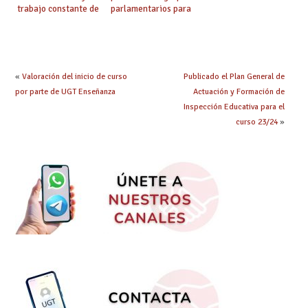
trabajo constante de
parlamentarios para
UGT la Ley de
evitar retrasos en las
Jornada y Ratios
mejoras urgentes de
continúa su
la enseñanza
tramitación
«
Valoración del inicio de curso
Publicado el Plan General de
por parte de UGT Enseñanza
Actuación y Formación de
Inspección Educativa para el
curso 23/24
»