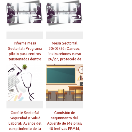
de manera
exige al Ministerio
telemática, sin exigir
que los compromisos
presencialidad en el
se materialicen con
centro
la mayor agilidad
posible
Informe mesa
Mesa Sectorial
Sectorial: Programa
30/06/26: Canoso,
piloto para centros
instrucciones curso
tensionados dentro
26/27, protocolo de
del marco del
agresiones.
Acuerdo de Mejoras y
evaluación del curso
25/26
Comité Sectorial
Comisión de
Seguridad y Salud
seguimiento del
Laboral: Avance del
Acuerdo de Mejoras:
cumplimiento de la
18 lectivas EEMM,