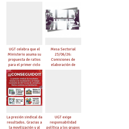
planificación de la
canoso, reducción
actividad preventiva
mayores 55 y pilotaje
en centros
tensionados
UGT celebra que el
Mesa Sectorial
Ministerio asuma su
23/06/26:
propuesta de ratios
Comisiones de
para el primer ciclo
elaboración de
de Infantil y pide
pruebas de
extender la misma
certificación de
ambición al resto de
competencia
etapas
lingüística
La presión sindical da
UGT exige
resultados. Gracias a
responsabilidad
la movilización y al
política a los grupos