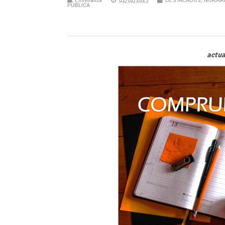
Enseñanza
01/02/2023
DESTACADOS
,
NORMAT
PÚBLICA
actua