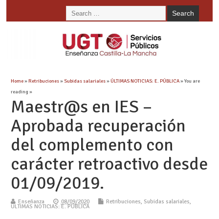
Home
»
Retribuciones
»
Subidas salariales
»
ÚLTIMAS NOTICIAS: E. PÚBLICA
» You are
reading »
Maestr@s en IES –
Aprobada recuperación
del complemento con
carácter retroactivo desde
01/09/2019.
Enseñanza
08/09/2020
Retribuciones
,
Subidas salariales
,
ÚLTIMAS NOTICIAS: E. PÚBLICA