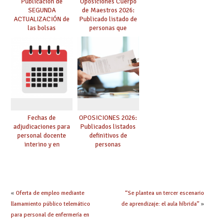
Publicación de
Oposiciones Cuerpo
SEGUNDA
de Maestros 2026:
ACTUALIZACIÓN de
Publicado listado de
las bolsas
personas que
provisionales de
adquieren nueva
Cuerpo de Maestros
especialidad
de especialidades
convocadas a
oposición
Fechas de
OPOSICIONES 2026:
adjudicaciones para
Publicados listados
personal docente
definitivos de
interino y en
personas
prácticas: todo lo que
seleccionadas. ¿Qué
debes saber
hacer ahora si he
obtenido plaza?
«
Oferta de empleo mediante
“Se plantea un tercer escenario
llamamiento público telemático
de aprendizaje: el aula híbrida”
»
para personal de enfermería en