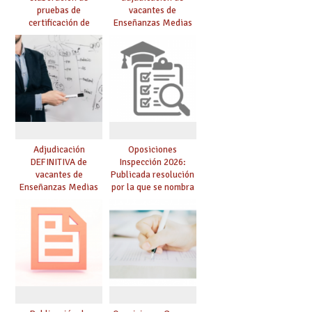
pruebas de
vacantes de
certificación de
Enseñanzas Medias
competencia
para el curso 26/27
lingüística: publicada
resolución definitiva
Adjudicación
Oposiciones
DEFINITIVA de
Inspección 2026:
vacantes de
Publicada resolución
Enseñanzas Medias
por la que se nombra
para el curso 26-27
funcionarios/as en
prácticas, se regulan
dichas prácticas y se
convoca acto público
de adjudicación