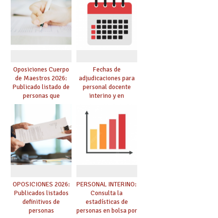
dichas prácticas y se
de especialidades
convoca acto público
convocadas a
de adjudicación
oposición
Oposiciones Cuerpo
Fechas de
de Maestros 2026:
adjudicaciones para
Publicado listado de
personal docente
personas que
interino y en
adquieren nueva
prácticas: todo lo que
especialidad
debes saber
OPOSICIONES 2026:
PERSONAL INTERINO:
Publicados listados
Consulta la
definitivos de
estadísticas de
personas
personas en bolsa por