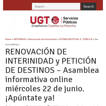
Home
»
INTERINOS
»
Renovación de interinidad
»
ÚLTIMAS NOTICIAS: E. PÚBLICA
» You
are reading »
RENOVACIÓN DE
INTERINIDAD y PETICIÓN
DE DESTINOS – Asamblea
informativa online
miércoles 22 de junio.
¡Apúntate ya!