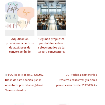
seleccionadas. ¿Qué
cuerpo, especialidad
hacer ahora si he
y tipo de bolsa para
obtenido plaza?
el curso 26/27
Adjudicación
Segunda propuesta
provisional a centros
parcial de centros
de auxiliares de
seleccionados de la
conversación de
tercera convocatoria
inglés y francés
de ayudas del Plan de
climatización en
colegios
«
#UGToposiciones597clm2022 –
UGT reclama mantener los
Datos de participación (ratios
refuerzos educativos y mejoras
opositores presentados/plaza).
para el curso escolar 2022/2023
»
Temas sorteados.