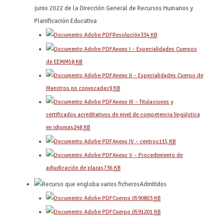
junio 2022 de la Dirección General de Recursos Humanos y
Planificación Educativa
Resolución
334
KB
Anexo I – Especialidades Cuerpos
de EEMM
58
KB
Anexo II – Especialidades Cuerpo de
Maestros no convocadas
9
KB
Anexo III – Titulaciones y
certificados acreditativos de nivel de competencia lingüística
en idiomas
248
KB
Anexo IV – centros
115
KB
Anexo V – Procedimiento de
adjudicación de plazas
736
KB
Admitidos
Cuerpo 0590
803
KB
Cuerpo 0591
201
KB