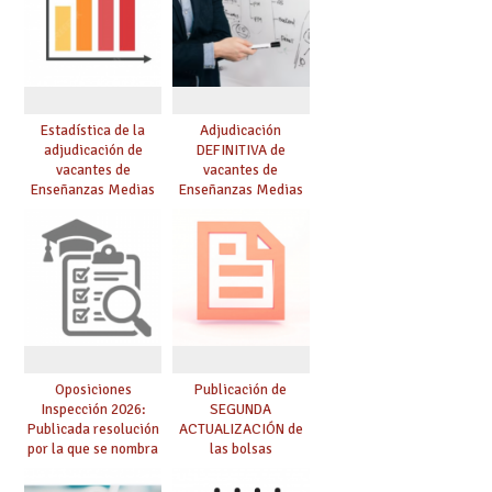
Estadística de la
Adjudicación
adjudicación de
DEFINITIVA de
vacantes de
vacantes de
Enseñanzas Medias
Enseñanzas Medias
para el curso 26/27
para el curso 26-27
Oposiciones
Publicación de
Inspección 2026:
SEGUNDA
Publicada resolución
ACTUALIZACIÓN de
por la que se nombra
las bolsas
funcionarios/as en
provisionales de
prácticas, se regulan
Cuerpo de Maestros