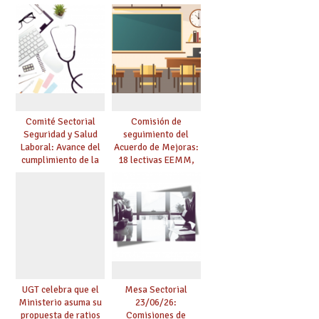
del marco del
agresiones.
Acuerdo de Mejoras y
evaluación del curso
25/26
Comité Sectorial
Comisión de
Seguridad y Salud
seguimiento del
Laboral: Avance del
Acuerdo de Mejoras:
cumplimiento de la
18 lectivas EEMM,
planificación de la
canoso, reducción
actividad preventiva
mayores 55 y pilotaje
en centros
tensionados
UGT celebra que el
Mesa Sectorial
Ministerio asuma su
23/06/26:
propuesta de ratios
Comisiones de