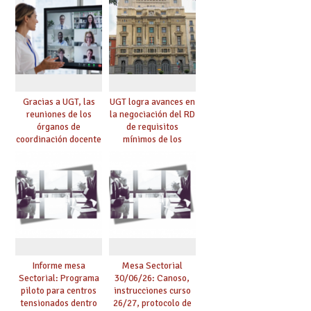
Gracias a UGT, las
UGT logra avances en
reuniones de los
la negociación del RD
órganos de
de requisitos
coordinación docente
mínimos de los
se pueden celebrar
centros educativos y
de manera
exige al Ministerio
telemática, sin exigir
que los compromisos
presencialidad en el
se materialicen con
centro
la mayor agilidad
posible
Informe mesa
Mesa Sectorial
Sectorial: Programa
30/06/26: Canoso,
piloto para centros
instrucciones curso
tensionados dentro
26/27, protocolo de