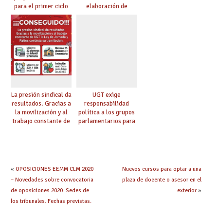
para el primer ciclo
elaboración de
de Infantil y pide
pruebas de
extender la misma
certificación de
ambición al resto de
competencia
etapas
lingüística
La presión sindical da
UGT exige
resultados. Gracias a
responsabilidad
la movilización y al
política a los grupos
trabajo constante de
parlamentarios para
UGT la Ley de
evitar retrasos en las
Jornada y Ratios
mejoras urgentes de
continúa su
la enseñanza
tramitación
«
OPOSICIONES EEMM CLM 2020
Nuevos cursos para optar a una
– Novedades sobre convocatoria
plaza de docente o asesor en el
de oposiciones 2020: Sedes de
exterior
»
los tribunales. Fechas previstas.