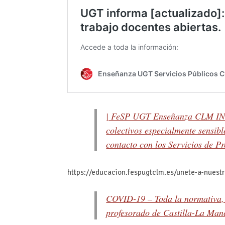
| FeSP UGT Enseñanza CLM INF
colectivos especialmente sensib
contacto con los Servicios de Pr
https://educacion.fespugtclm.es/unete-a-nuest
COVID-19 – Toda la normativa, i
profesorado de Castilla-La Man