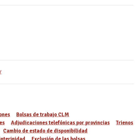
/
ones
Bolsas de trabajo CLM
es
Adjudicaciones telefónicas por provincias
Trienos
Cambio de estado de disponibilidad
interinidad
Exclusión de las bolsas