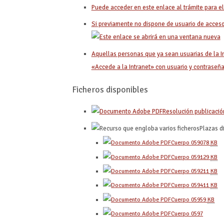
Puede acceder en este enlace al trámite para el
Si previamente no dispone de usuario de acceso 
Aquellas personas que ya sean usuarias de la I
«Accede a la Intranet» con usuario y contraseña
Ficheros disponibles
Resolución publicació
Plazas d
Cuerpo 0590
78
KB
Cuerpo 0591
29
KB
Cuerpo 0592
11
KB
Cuerpo 0594
11
KB
Cuerpo 0595
9
KB
Cuerpo 0597