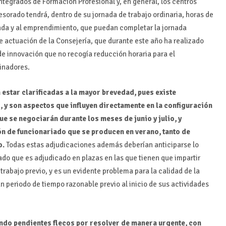
 integrados de Formación Profesional y, en general, los centros
esorado tendrá, dentro de su jornada de trabajo ordinaria, horas de
cada y al emprendimiento, que puedan completar la jornada
 actuación de la Consejería, que durante este año ha realizado
de innovación que no recogía reducción horaria para el
dinadores.
estar clarificadas a la mayor brevedad, pues existe
, y son aspectos que influyen directamente en la configuración
e se negociarán durante los meses de junio y julio, y
ón de funcionariado que se producen en verano, tanto de
o.
Todas estas adjudicaciones además deberían anticiparse lo
do que es adjudicado en plazas en las que tienen que impartir
rabajo previo, y es un evidente problema para la calidad de la
n periodo de tiempo razonable previo al inicio de sus actividades
ndo pendientes flecos por resolver de manera urgente, con