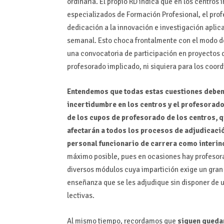
ordinaria. El propio RD indica que en los centros
especializados de Formación Profesional, el prof
dedicación a la innovación e investigación apli
semanal. Esto choca frontalmente con el modo de
una convocatoria de participación en proyectos 
profesorado implicado, ni siquiera para los coor
Entendemos que todas estas cuestiones deben 
incertidumbre en los centros y el profesorado
de los cupos de profesorado de los centros, qu
afectarán a todos los procesos de adjudicaci
personal funcionario de carrera como interin
máximo posible, pues en ocasiones hay profesora
diversos módulos cuya impartición exige un gran t
enseñanza que se les adjudique sin disponer de u
lectivas.
Al mismo tiempo, recordamos que
siguen queda