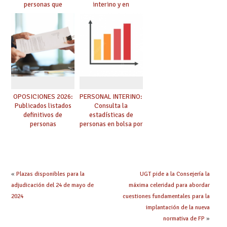
personas que
interino y en
adquieren nueva
prácticas: todo lo que
especialidad
debes saber
OPOSICIONES 2026:
PERSONAL INTERINO:
Publicados listados
Consulta la
definitivos de
estadísticas de
personas
personas en bolsa por
seleccionadas. ¿Qué
cuerpo, especialidad
hacer ahora si he
y tipo de bolsa para
obtenido plaza?
el curso 26/27
«
Plazas disponibles para la
UGT pide a la Consejería la
adjudicación del 24 de mayo de
máxima celeridad para abordar
2024
cuestiones fundamentales para la
implantación de la nueva
normativa de FP
»