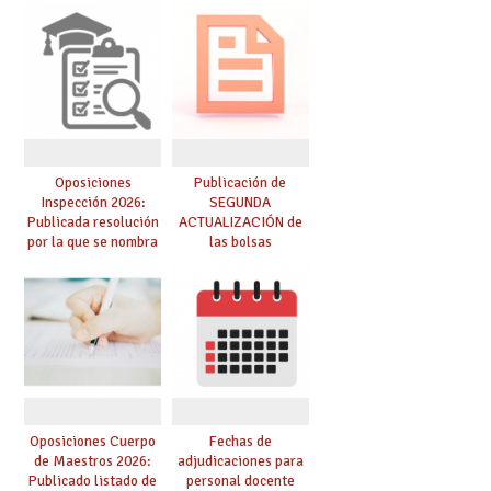
para el curso 26/27
para el curso 26-27
Oposiciones
Publicación de
Inspección 2026:
SEGUNDA
Publicada resolución
ACTUALIZACIÓN de
por la que se nombra
las bolsas
funcionarios/as en
provisionales de
prácticas, se regulan
Cuerpo de Maestros
dichas prácticas y se
de especialidades
convoca acto público
convocadas a
de adjudicación
oposición
Oposiciones Cuerpo
Fechas de
de Maestros 2026:
adjudicaciones para
Publicado listado de
personal docente