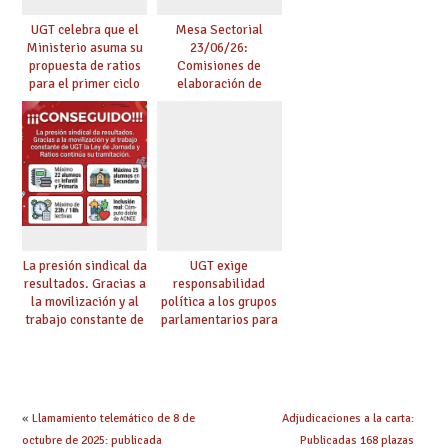
UGT celebra que el
Mesa Sectorial
Ministerio asuma su
23/06/26:
propuesta de ratios
Comisiones de
para el primer ciclo
elaboración de
de Infantil y pide
pruebas de
extender la misma
certificación de
ambición al resto de
competencia
etapas
lingüística
La presión sindical da
UGT exige
resultados. Gracias a
responsabilidad
la movilización y al
política a los grupos
trabajo constante de
parlamentarios para
UGT la Ley de
evitar retrasos en las
Jornada y Ratios
mejoras urgentes de
continúa su
la enseñanza
tramitación
«
Llamamiento telemático de 8 de
Adjudicaciones a la carta:
octubre de 2025: publicada
Publicadas 168 plazas