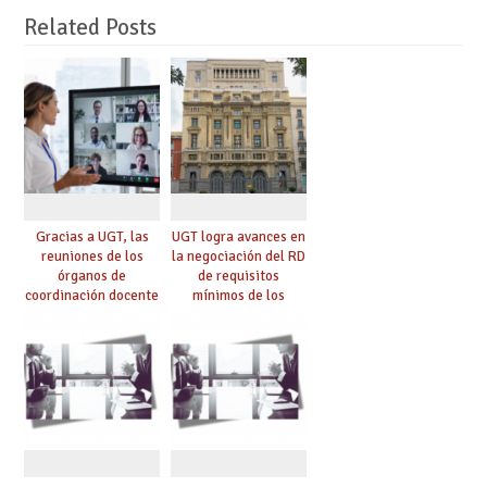
Related Posts
Gracias a UGT, las
UGT logra avances en
reuniones de los
la negociación del RD
órganos de
de requisitos
coordinación docente
mínimos de los
se pueden celebrar
centros educativos y
de manera
exige al Ministerio
telemática, sin exigir
que los compromisos
presencialidad en el
se materialicen con
centro
la mayor agilidad
posible