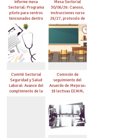
Informe mesa
Mesa Sectorial
Sectorial: Programa
30/06/26: Canoso,
piloto para centros
instrucciones curso
tensionados dentro
26/27, protocolo de
del marco del
agresiones.
Acuerdo de Mejoras y
evaluación del curso
25/26
Comité Sectorial
Comisión de
Seguridad y Salud
seguimiento del
Laboral: Avance del
Acuerdo de Mejoras:
cumplimiento de la
18 lectivas EEMM,
planificación de la
canoso, reducción
actividad preventiva
mayores 55 y pilotaje
en centros
tensionados