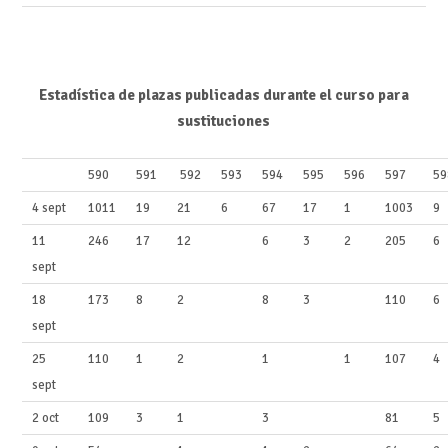
Estadística de plazas publicadas durante el curso para
sustituciones
590
591
592
593
594
595
596
597
59
4 sept
1011
19
21
6
67
17
1
1003
9
11
246
17
12
6
3
2
205
6
sept
18
173
8
2
8
3
110
6
sept
25
110
1
2
1
1
107
4
sept
2 oct
109
3
1
3
81
5