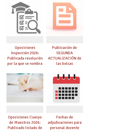
Oposiciones
Publicación de
Inspección 2026:
SEGUNDA
Publicada resolución
ACTUALIZACIÓN de
por la que se nombra
las bolsas
funcionarios/as en
provisionales de
prácticas, se regulan
Cuerpo de Maestros
dichas prácticas y se
de especialidades
convoca acto público
convocadas a
de adjudicación
oposición
Oposiciones Cuerpo
Fechas de
de Maestros 2026:
adjudicaciones para
Publicado listado de
personal docente