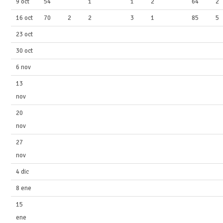
9 oct
54
1
1
2
64
2
16 oct
70
2
2
3
1
85
5
23 oct
30 oct
6 nov
13
nov
20
nov
27
nov
4 dic
8 ene
15
ene