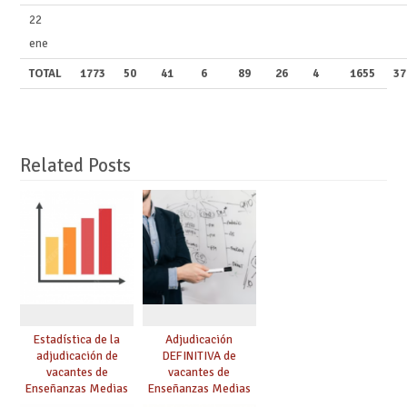
22
ene
TOTAL
1773
50
41
6
89
26
4
1655
37
Related Posts
Estadística de la
Adjudicación
adjudicación de
DEFINITIVA de
vacantes de
vacantes de
Enseñanzas Medias
Enseñanzas Medias
para el curso 26/27
para el curso 26-27