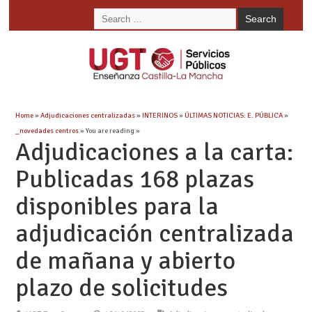
Home
»
Adjudicaciones centralizadas
»
INTERINOS
»
ÚLTIMAS NOTICIAS: E. PÚBLICA
»
_novedades centros
» You are reading »
Adjudicaciones a la carta:
Publicadas 168 plazas
disponibles para la
adjudicación centralizada
de mañana y abierto
plazo de solicitudes