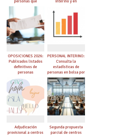
personas que
interino y en
adquieren nueva
prácticas: todo lo que
especialidad
debes saber
OPOSICIONES 2026:
PERSONAL INTERINO:
Publicados listados
Consulta la
definitivos de
estadísticas de
personas
personas en bolsa por
seleccionadas. ¿Qué
cuerpo, especialidad
hacer ahora si he
y tipo de bolsa para
obtenido plaza?
el curso 26/27
Adjudicación
Segunda propuesta
provisional a centros
parcial de centros