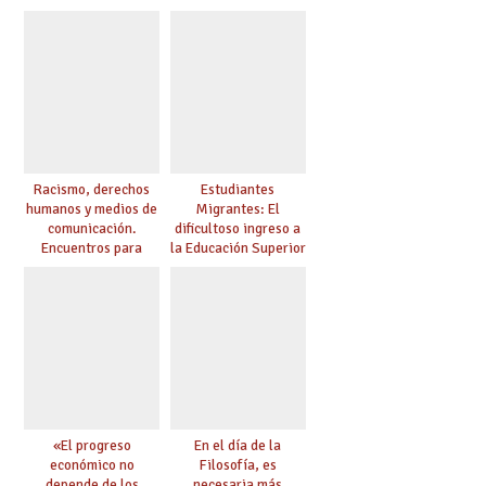
educación
Racismo, derechos
Estudiantes
humanos y medios de
Migrantes: El
comunicación.
dificultoso ingreso a
Encuentros para
la Educación Superior
aprender, encuentros
chilena
para ejercer derechos
«El progreso
En el día de la
económico no
Filosofía, es
depende de los
necesaria más