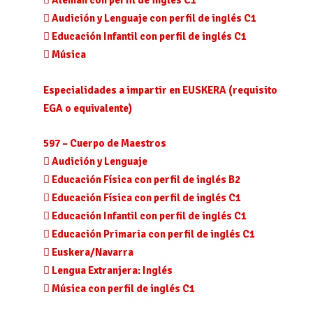

Alemán con perfil de inglés C1

Audición y Lenguaje con perfil de inglés C1

Educación Infantil con perfil de inglés C1

Música
Especialidades a impartir en
EUSKERA
(requisito
EGA o equivalente)
597 – Cuerpo de
Maestros

Audición y Lenguaje

Educación Física con perfil de inglés B2

Educación Física con perfil de inglés C1

Educación Infantil con perfil de inglés C1

Educación Primaria con perfil de inglés C1

Euskera/Navarra

Lengua Extranjera: Inglés

Música con perfil de inglés C1