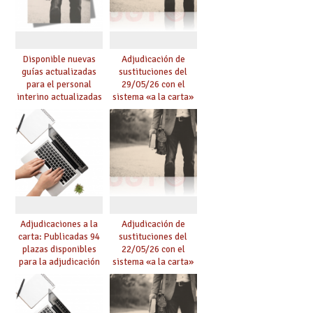
Disponible nuevas
Adjudicación de
guías actualizadas
sustituciones del
para el personal
29/05/26 con el
interino actualizadas
sistema «a la carta»
para el curso 26/27
conseguido con el
Acuerdo de Mejoras
Adjudicaciones a la
Adjudicación de
carta: Publicadas 94
sustituciones del
plazas disponibles
22/05/26 con el
para la adjudicación
sistema «a la carta»
de mañana y abierto
conseguido con el
plazo de solicitudes
Acuerdo de Mejoras