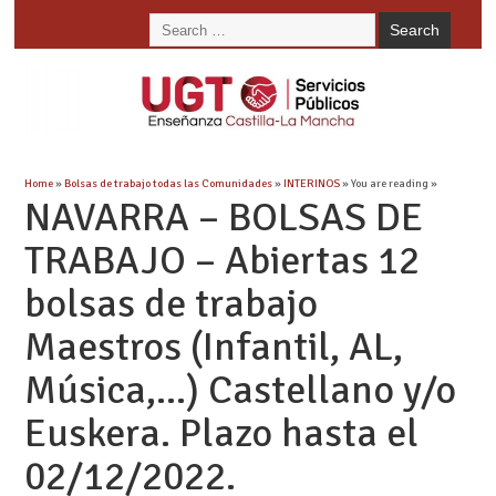
Home
»
Bolsas de trabajo todas las Comunidades
»
INTERINOS
» You are reading »
NAVARRA – BOLSAS DE
TRABAJO – Abiertas 12
bolsas de trabajo
Maestros (Infantil, AL,
Música,…) Castellano y/o
Euskera. Plazo hasta el
02/12/2022.