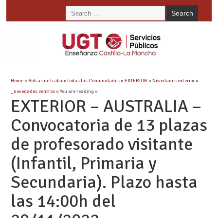
Home
»
Bolsas de trabajo todas las Comunidades
»
EXTERIOR
»
Novedades exterior
»
_novedades centros
» You are reading »
EXTERIOR – AUSTRALIA –
Convocatoria de 13 plazas
de profesorado visitante
(Infantil, Primaria y
Secundaria). Plazo hasta
las 14:00h del