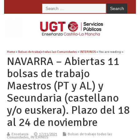
Home
»
Bolsas de trabajo todas las Comunidades
»
INTERINOS
» You are reading »
NAVARRA – Abiertas 11
bolsas de trabajo
Maestros (PT y AL) y
Secundaria (castellano
y/o euskera). Plazo del 18
al 24 de noviembre
Enseñanza
17/11/2021
Bolsas de trabajo todas las
Comunidades
,
INTERINOS