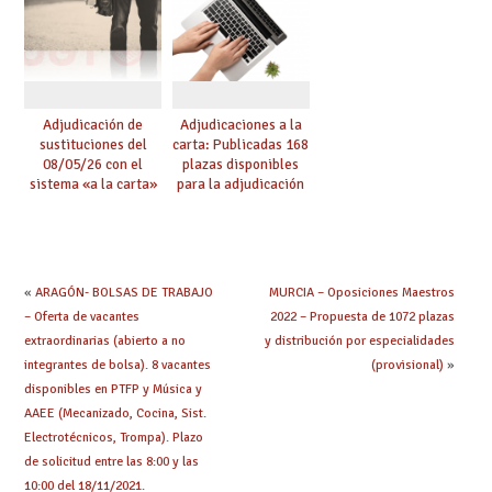
Adjudicación de
Adjudicaciones a la
sustituciones del
carta: Publicadas 168
08/05/26 con el
plazas disponibles
sistema «a la carta»
para la adjudicación
conseguido con el
de mañana y abierto
Acuerdo de Mejoras
plazo de solicitudes
«
ARAGÓN- BOLSAS DE TRABAJO
MURCIA – Oposiciones Maestros
– Oferta de vacantes
2022 – Propuesta de 1072 plazas
extraordinarias (abierto a no
y distribución por especialidades
integrantes de bolsa). 8 vacantes
(provisional)
»
disponibles en PTFP y Música y
AAEE (Mecanizado, Cocina, Sist.
Electrotécnicos, Trompa). Plazo
de solicitud entre las 8:00 y las
10:00 del 18/11/2021.