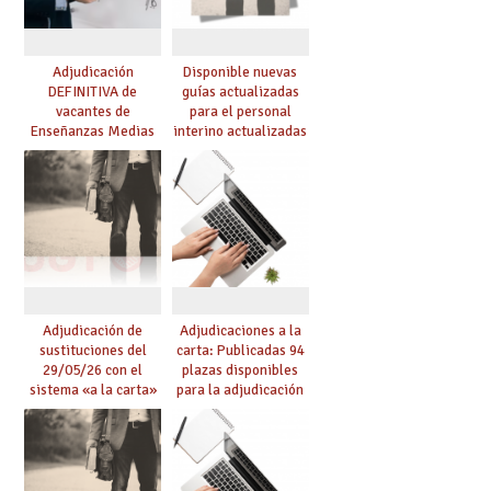
Adjudicación
Disponible nuevas
DEFINITIVA de
guías actualizadas
vacantes de
para el personal
Enseñanzas Medias
interino actualizadas
para el curso 26-27
para el curso 26/27
Adjudicación de
Adjudicaciones a la
sustituciones del
carta: Publicadas 94
29/05/26 con el
plazas disponibles
sistema «a la carta»
para la adjudicación
conseguido con el
de mañana y abierto
Acuerdo de Mejoras
plazo de solicitudes