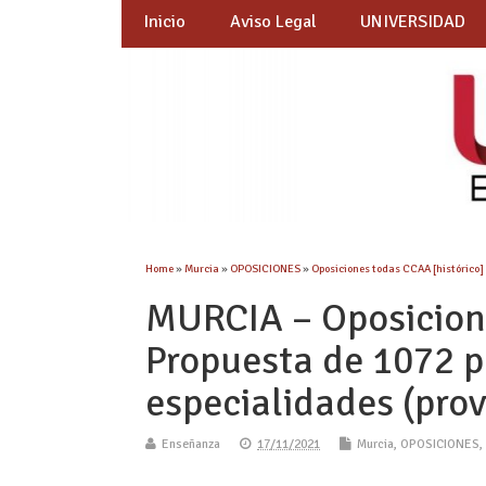
Inicio
Aviso Legal
UNIVERSIDAD
Home
»
Murcia
»
OPOSICIONES
»
Oposiciones todas CCAA [histórico]
MURCIA – Oposicion
Propuesta de 1072 pl
especialidades (prov
Enseñanza
17/11/2021
Murcia
,
OPOSICIONES