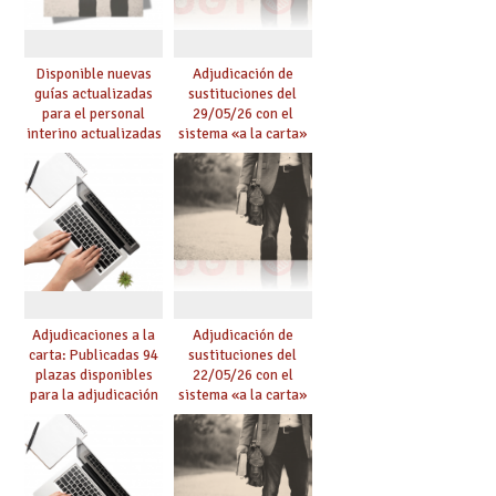
Disponible nuevas
Adjudicación de
guías actualizadas
sustituciones del
para el personal
29/05/26 con el
interino actualizadas
sistema «a la carta»
para el curso 26/27
conseguido con el
Acuerdo de Mejoras
Adjudicaciones a la
Adjudicación de
carta: Publicadas 94
sustituciones del
plazas disponibles
22/05/26 con el
para la adjudicación
sistema «a la carta»
de mañana y abierto
conseguido con el
plazo de solicitudes
Acuerdo de Mejoras