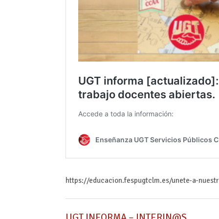
https://educacion.fespugtclm.es/unete-a-nuest
UGT INFORMA – INTERIN@S