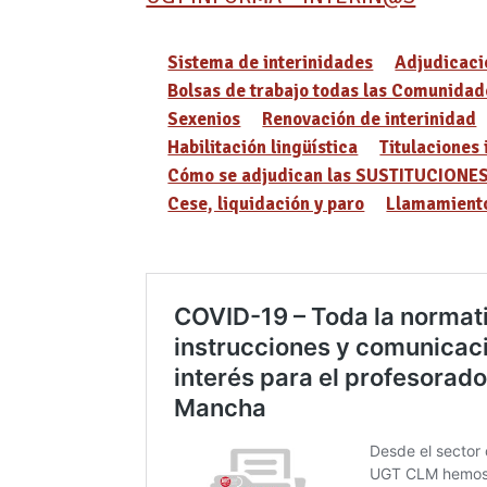
Sistema de interinidades
Adjudicaci
Bolsas de trabajo todas las Comunidad
Sexenios
Renovación de interinidad
Habilitación lingüística
Titulaciones 
Cómo se adjudican las SUSTITUCIONE
Cese, liquidación y paro
Llamamiento