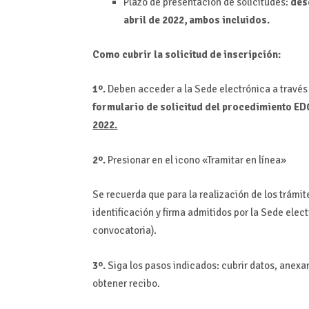
Plazo de presentación de solicitudes:
de
abril
de 202
2
, ambos incluidos.
Como cubrir la solicitud de inscripción:
1º.
Deben acceder a la Sede electrónica a través
formulario de solicitud del procedimiento ED
202
2
.
2º.
Presionar en el icono «Tramitar en línea»
Se recuerda que para la realización de los trám
identificación y firma admitidos por la Sede elec
convocatoria).
3º.
Siga los pasos indicados: cubrir datos, anexar
obtener recibo.