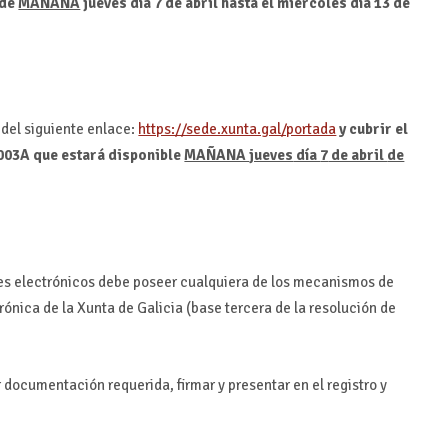
sde
MAÑANA
jueves
día
7
de abril
hasta
el miércoles
día
13
de
 del siguiente enlace:
https://sede.xunta.gal/portada
y cubrir el
003A que estará disponible
MAÑANA
jueves
día
7
de abril
de
ites electrónicos debe poseer cualquiera de los mecanismos de
trónica de la Xunta de Galicia (base tercera de la resolución de
 documentación requerida, firmar y presentar en el registro y