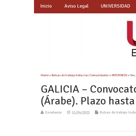
Inicio
Aviso Legal
UNIVERSIDAD
Home
»
Bolsas de trabajo todas las Comunidades
»
INTERINOS
» You 
GALICIA – Convocato
(Árabe). Plazo hast
Enseñanza
11/04/2022
Bolsas de trabajo tod