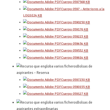
Cuerpo 0597
568
KB
Cuerpo 0597 – Anteriores a la
LOGSE
24
KB
Cuerpo 0590
250
KB
Cuerpo 0591
76
KB
Cuerpo 0592
23
KB
Cuerpo 0594
54
KB
Cuerpo 0595
32
KB
Cuerpo 0596
14
KB
Bolsas de
aspirantes – Reserva
Cuerpo 0597
230
KB
Cuerpo 0590
155
KB
Cuerpo 0591
27
KB
Bolsas de
aspirantes extraordinarias