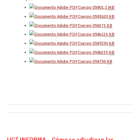
Cuerpo 0590
1,1
MB
Cuerpo 0591
620
KB
Cuerpo 0592
71
KB
Cuerpo 0594
221
KB
Cuerpo 0595
330
KB
Cuerpo 0596
215
KB
Cuerpo 0597
36
KB
UGT INFORMA – Cómo se adjudican las