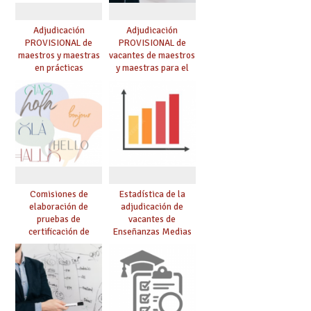
Adjudicación
Adjudicación
PROVISIONAL de
PROVISIONAL de
maestros y maestras
vacantes de maestros
en prácticas
y maestras para el
curso 26-27
Comisiones de
Estadística de la
elaboración de
adjudicación de
pruebas de
vacantes de
certificación de
Enseñanzas Medias
competencia
para el curso 26/27
lingüística: publicada
resolución definitiva