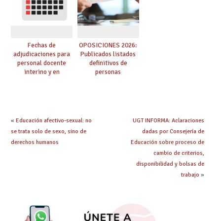
Fechas de
OPOSICIONES 2026:
adjudicaciones para
Publicados listados
personal docente
definitivos de
interino y en
personas
prácticas: todo lo que
seleccionadas. ¿Qué
debes saber
hacer ahora si he
obtenido plaza?
«
Educación afectivo-sexual: no
UGT INFORMA: Aclaraciones
se trata solo de sexo, sino de
dadas por Consejería de
derechos humanos
Educación sobre proceso de
cambio de criterios,
disponibilidad y bolsas de
trabajo
»