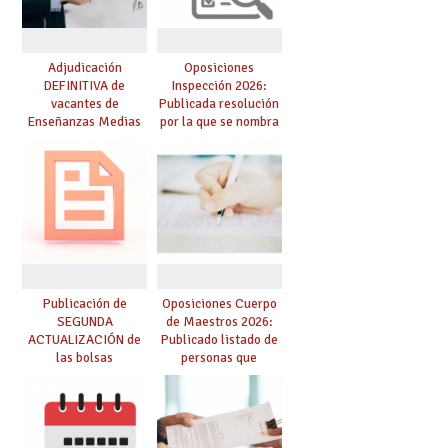
Adjudicación
Oposiciones
DEFINITIVA de
Inspección 2026:
vacantes de
Publicada resolución
Enseñanzas Medias
por la que se nombra
para el curso 26-27
funcionarios/as en
prácticas, se regulan
dichas prácticas y se
convoca acto público
de adjudicación
Publicación de
Oposiciones Cuerpo
SEGUNDA
de Maestros 2026:
ACTUALIZACIÓN de
Publicado listado de
las bolsas
personas que
provisionales de
adquieren nueva
Cuerpo de Maestros
especialidad
de especialidades
convocadas a
oposición