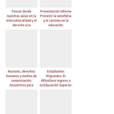
Pensar desde
Presentación Informe
nuestras aulas en la
Prevenir la xenofobia
interculturalidad y el
y el racismo en la
derecho a la
educación
educación
Racismo, derechos
Estudiantes
humanos y medios de
Migrantes: El
comunicación.
dificultoso ingreso a
Encuentros para
la Educación Superior
aprender, encuentros
chilena
para ejercer derechos