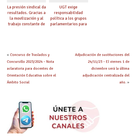
La presión sindical da
UGT exige
resultados. Gracias a
responsabilidad
la movilización y al
política a los grupos
trabajo constante de
parlamentarios para
UGT la Ley de
evitar retrasos en las
Jornada y Ratios
mejoras urgentes de
continúa su
la enseñanza
tramitación
«
Concurso de Traslados y
Adjudicación de sustituciones del
Concursillo 2023/2024 – Nota
24/11/23 – El viernes 1 de
aclaratoria para docentes de
diciembre será la última
Orientación Educativa sobre el
adjudicación centralizada del
Ámbito Social
año.
»