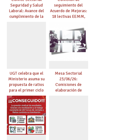
Seguridad y Salud
seguimiento del
Laboral: Avance del
Acuerdo de Mejoras:
cumplimiento de la
18 lectivas EEMM,
planificación de la
canoso, reducción
actividad preventiva
mayores 55 y pilotaje
en centros
tensionados
UGT celebra que el
Mesa Sectorial
Ministerio asuma su
23/06/26:
propuesta de ratios
Comisiones de
para el primer ciclo
elaboración de
de Infantil y pide
pruebas de
extender la misma
certificación de
ambición al resto de
competencia
etapas
lingüística