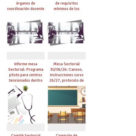
órganos de
de requisitos
coordinación docente
mínimos de los
se pueden celebrar
centros educativos y
de manera
exige al Ministerio
telemática, sin exigir
que los compromisos
presencialidad en el
se materialicen con
centro
la mayor agilidad
posible
Informe mesa
Mesa Sectorial
Sectorial: Programa
30/06/26: Canoso,
piloto para centros
instrucciones curso
tensionados dentro
26/27, protocolo de
del marco del
agresiones.
Acuerdo de Mejoras y
evaluación del curso
25/26
Comité Sectorial
Comisión de