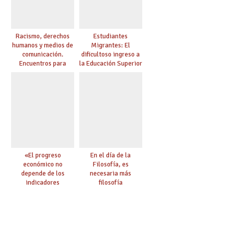
Racismo, derechos
Estudiantes
humanos y medios de
Migrantes: El
comunicación.
dificultoso ingreso a
Encuentros para
la Educación Superior
aprender, encuentros
chilena
para ejercer derechos
«El progreso
En el día de la
económico no
Filosofía, es
depende de los
necesaria más
indicadores
filosofía
educativos»