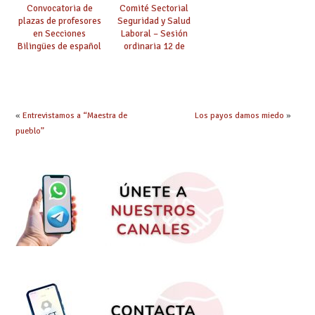
Convocatoria de
Comité Sectorial
plazas de profesores
Seguridad y Salud
en Secciones
Laboral – Sesión
Bilingües de español
ordinaria 12 de
en centros educativos
diciembre de 2024
de Bulgaria, China,
Eslovaquia, Hungría,
Polonia, República
Checa, Rumanía y
«
Entrevistamos a “Maestra de
Los payos damos miedo
»
Rusia (curso 25-26)
pueblo”