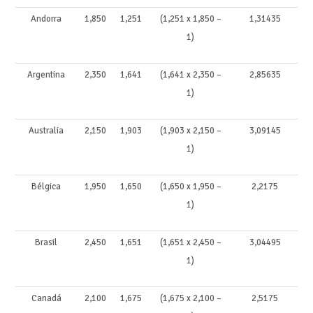
Andorra
1,850
1,251
(1,251 x 1,850 –
1,31435
1)
Argentina
2,350
1,641
(1,641 x 2,350 –
2,85635
1)
Australia
2,150
1,903
(1,903 x 2,150 –
3,09145
1)
Bélgica
1,950
1,650
(1,650 x 1,950 –
2,2175
1)
Brasil
2,450
1,651
(1,651 x 2,450 –
3,04495
1)
Canadá
2,100
1,675
(1,675 x 2,100 –
2,5175