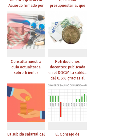
Acuerdo firmado por
presupuestaria, que
UGT. La nómina se
incluyen las nuevas
actualiza un 4.04%.
retribuciones
incrementadas en un
4.04%
Consulta nuestra
Retribuciones
guía actualizada
docentes: publicada
sobre trienios
en el DOCM la subida
del 0.5% gracias al
acuerdo firmado por
UGT. Consulta el
cuadro actualizado.
La subida salarial del
El Consejo de