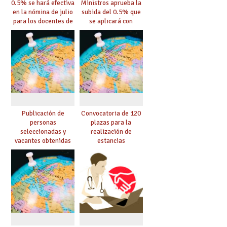
0.5% se hará efectiva
Ministros aprueba la
en la nómina de julio
subida del 0.5% que
para los docentes de
se aplicará con
C-LM
efectos desde el 1 de
enero de 2024
Publicación de
Convocatoria de 120
personas
plazas para la
seleccionadas y
realización de
vacantes obtenidas
estancias
en los concursos de
profesionales en
docentes y asesores
centros europeos en
técnicos en el
el curso 25/26
exterior