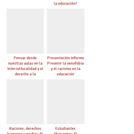
la educación?
Pensar desde
Presentación Informe
nuestras aulas en la
Prevenir la xenofobia
interculturalidad y el
y el racismo en la
derecho a la
educación
educación
Racismo, derechos
Estudiantes
humanos y medios de
Migrantes: El