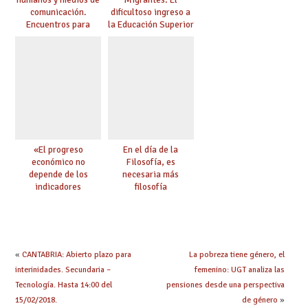
comunicación.
dificultoso ingreso a
Encuentros para
la Educación Superior
aprender, encuentros
chilena
para ejercer derechos
«El progreso
En el día de la
económico no
Filosofía, es
depende de los
necesaria más
indicadores
filosofía
educativos»
«
CANTABRIA: Abierto plazo para
La pobreza tiene género, el
interinidades. Secundaria –
femenino: UGT analiza las
Tecnología. Hasta 14:00 del
pensiones desde una perspectiva
15/02/2018.
de género
»