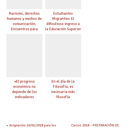
Racismo, derechos
Estudiantes
humanos y medios de
Migrantes: El
comunicación.
dificultoso ingreso a
Encuentros para
la Educación Superior
aprender, encuentros
chilena
para ejercer derechos
«El progreso
En el día de la
económico no
Filosofía, es
depende de los
necesaria más
indicadores
filosofía
educativos»
«
Asignación 10/01/2018 para los
Cursos 2018 – PREPARACIÓN DE