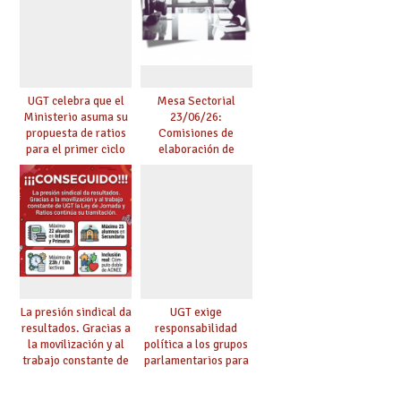
tensionados
UGT celebra que el
Mesa Sectorial
Ministerio asuma su
23/06/26:
propuesta de ratios
Comisiones de
para el primer ciclo
elaboración de
de Infantil y pide
pruebas de
extender la misma
certificación de
ambición al resto de
competencia
etapas
lingüística
La presión sindical da
UGT exige
resultados. Gracias a
responsabilidad
la movilización y al
política a los grupos
trabajo constante de
parlamentarios para
UGT la Ley de
evitar retrasos en las
Jornada y Ratios
mejoras urgentes de