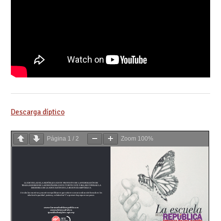
Descarga díptico
Página
1
/
2
Zoom
100%