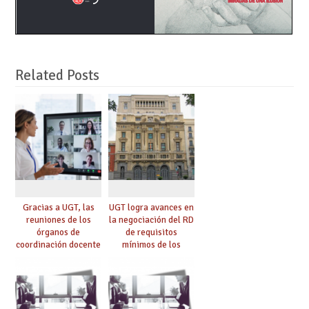
Related Posts
Gracias a UGT, las
UGT logra avances en
reuniones de los
la negociación del RD
órganos de
de requisitos
coordinación docente
mínimos de los
se pueden celebrar
centros educativos y
de manera
exige al Ministerio
telemática, sin exigir
que los compromisos
presencialidad en el
se materialicen con
centro
la mayor agilidad