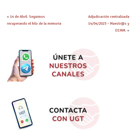
continúa su
la enseñanza
tramitación
«
14 de Abril. Seguimos
Adjudicación centralizada
recuperando el hilo de la memoria
14/04/2023 – Maestr@s y
EEMM.
»