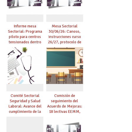
posible
Informe mesa
Mesa Sectorial
Sectorial: Programa
30/06/26: Canoso,
piloto para centros
instrucciones curso
tensionados dentro
26/27, protocolo de
del marco del
agresiones.
Acuerdo de Mejoras y
evaluación del curso
25/26
Comité Sectorial
Comisión de
Seguridad y Salud
seguimiento del
Laboral: Avance del
Acuerdo de Mejoras:
cumplimiento de la
18 lectivas EEMM,
planificación de la
canoso, reducción
actividad preventiva
mayores 55 y pilotaje
en centros