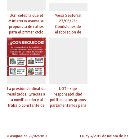
UGT celebra que el
Mesa Sectorial
Ministerio asuma su
23/06/26:
propuesta de ratios
Comisiones de
para el primer ciclo
elaboración de
de Infantil y pide
pruebas de
extender la misma
certificación de
ambición al resto de
competencia
etapas
lingüística
La presión sindical da
UGT exige
resultados. Gracias a
responsabilidad
la movilización y al
política a los grupos
trabajo constante de
parlamentarios para
UGT la Ley de
evitar retrasos en las
Jornada y Ratios
mejoras urgentes de
continúa su
la enseñanza
tramitación
«
Asignación 22/02/2019 –
La ley 4/2019 de mejora de las