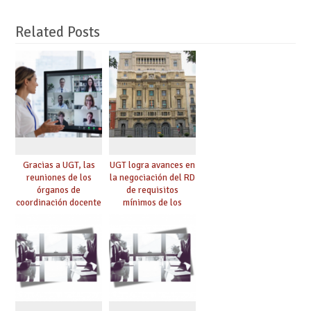
Related Posts
Gracias a UGT, las
UGT logra avances en
reuniones de los
la negociación del RD
órganos de
de requisitos
coordinación docente
mínimos de los
se pueden celebrar
centros educativos y
de manera
exige al Ministerio
telemática, sin exigir
que los compromisos
presencialidad en el
se materialicen con
centro
la mayor agilidad
posible