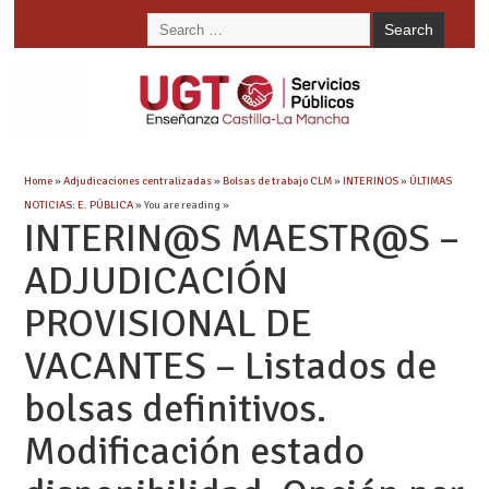
Home
»
Adjudicaciones centralizadas
»
Bolsas de trabajo CLM
»
INTERINOS
»
ÚLTIMAS
NOTICIAS: E. PÚBLICA
» You are reading »
INTERIN@S MAESTR@S –
ADJUDICACIÓN
PROVISIONAL DE
VACANTES – Listados de
bolsas definitivos.
Modificación estado