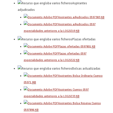
Aspirantes
adjudicados
Aspirantes adjudicados 0597
383
KB
Aspirantes adjudicados 0597
especialidades anteriores a la LOGSE
19
KB
Plazas ofertadas
Plazas ofertadas 0597
801
KB
Plazas ofertadas 0597
especialidades anteriores a la LOGSE
22
KB
Bolsas actualizadas
Aspirantes Bolsa Ordinaria Cuerpo
0597
1
MB
Aspirantes Cuerpo 0597
especialidades anteriores a la LOGSE
33
KB
Aspirantes Bolsa Reserva Cuerpo
0597
896
KB