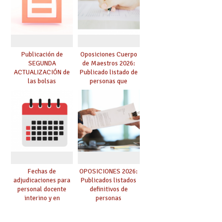
de adjudicación
Publicación de
Oposiciones Cuerpo
SEGUNDA
de Maestros 2026:
ACTUALIZACIÓN de
Publicado listado de
las bolsas
personas que
provisionales de
adquieren nueva
Cuerpo de Maestros
especialidad
de especialidades
convocadas a
oposición
Fechas de
OPOSICIONES 2026:
adjudicaciones para
Publicados listados
personal docente
definitivos de
interino y en
personas
prácticas: todo lo que
seleccionadas. ¿Qué
debes saber
hacer ahora si he