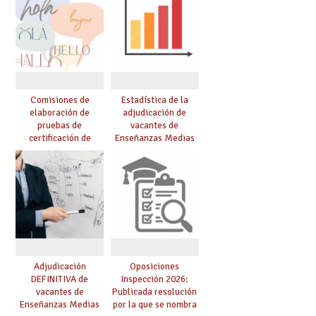
Comisiones de
Estadística de la
elaboración de
adjudicación de
pruebas de
vacantes de
certificación de
Enseñanzas Medias
competencia
para el curso 26/27
lingüística: publicada
resolución definitiva
Adjudicación
Oposiciones
DEFINITIVA de
Inspección 2026:
vacantes de
Publicada resolución
Enseñanzas Medias
por la que se nombra