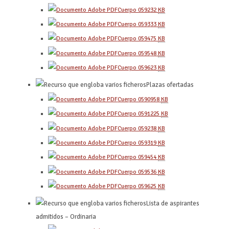
Cuerpo 0592
32
KB
Cuerpo 0593
33
KB
Cuerpo 0594
75
KB
Cuerpo 0595
48
KB
Cuerpo 0596
23
KB
Plazas ofertadas
Cuerpo 0590
958
KB
Cuerpo 0591
225
KB
Cuerpo 0592
38
KB
Cuerpo 0593
19
KB
Cuerpo 0594
54
KB
Cuerpo 0595
36
KB
Cuerpo 0596
25
KB
Lista de aspirantes
admitidos – Ordinaria