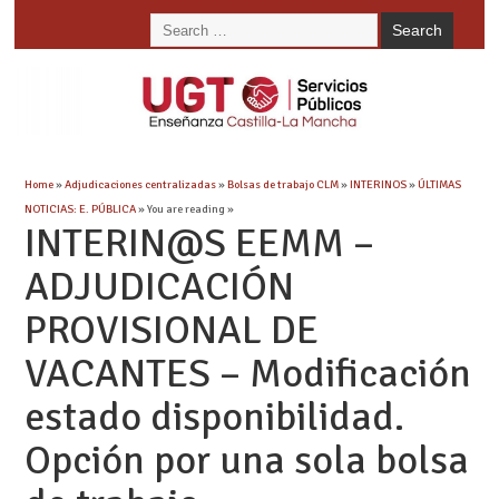
Home
»
Adjudicaciones centralizadas
»
Bolsas de trabajo CLM
»
INTERINOS
»
ÚLTIMAS
NOTICIAS: E. PÚBLICA
» You are reading »
INTERIN@S EEMM –
ADJUDICACIÓN
PROVISIONAL DE
VACANTES – Modificación
estado disponibilidad.
Opción por una sola bolsa