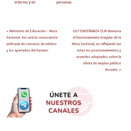
interino y en
personas
prácticas: todo lo que
seleccionadas. ¿Qué
debes saber
hacer ahora si he
obtenido plaza?
«
Ministerio de Educación – Mesa
UGT ENSEÑANZA CLM denuncia
Sectorial: Así será la convocatoria
el funcionamiento irregular de la
unificada de concurso de méritos
Mesa Sectorial, no reflejando las
y los apartados del baremo.
actas los posicionamientos y
acuerdos adoptados sobre la
oferta de empleo público
docente.
»