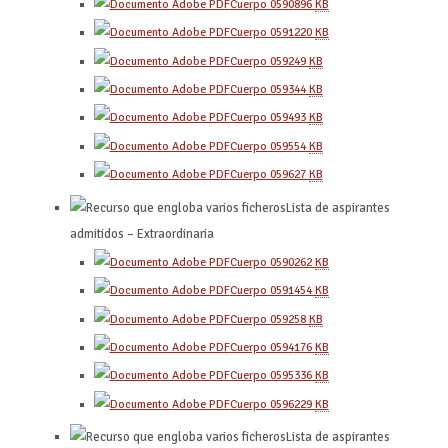
Cuerpo 0590
896
KB
Cuerpo 0591
220
KB
Cuerpo 0592
49
KB
Cuerpo 0593
44
KB
Cuerpo 0594
93
KB
Cuerpo 0595
54
KB
Cuerpo 0596
27
KB
Lista de aspirantes
admitidos – Extraordinaria
Cuerpo 0590
262
KB
Cuerpo 0591
454
KB
Cuerpo 0592
58
KB
Cuerpo 0594
176
KB
Cuerpo 0595
336
KB
Cuerpo 0596
229
KB
Lista de aspirantes