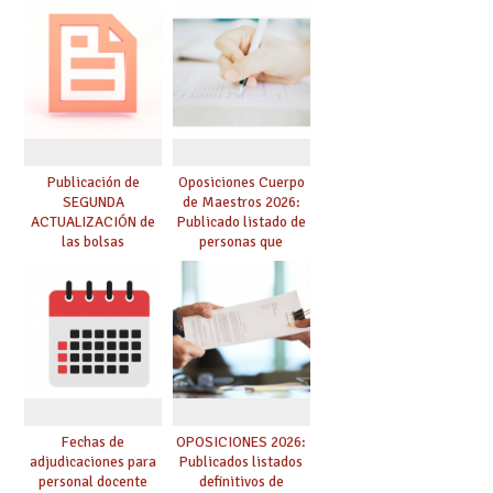
para el curso 26-27
funcionarios/as en
prácticas, se regulan
dichas prácticas y se
convoca acto público
de adjudicación
Publicación de
Oposiciones Cuerpo
SEGUNDA
de Maestros 2026:
ACTUALIZACIÓN de
Publicado listado de
las bolsas
personas que
provisionales de
adquieren nueva
Cuerpo de Maestros
especialidad
de especialidades
convocadas a
oposición
Fechas de
OPOSICIONES 2026:
adjudicaciones para
Publicados listados
personal docente
definitivos de