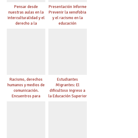
Pensar desde
Presentación Informe
nuestras aulas en la
Prevenir la xenofobia
interculturalidad y el
y el racismo en la
derecho a la
educación
educación
Racismo, derechos
Estudiantes
humanos y medios de
Migrantes: El
comunicación.
dificultoso ingreso a
Encuentros para
la Educación Superior
aprender, encuentros
chilena
para ejercer derechos