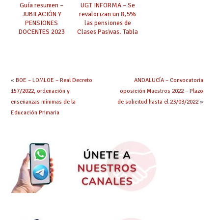
asistidas, personas
Guía resumen –
UGT INFORMA – Se
en situación de
JUBILACIÓN Y
revalorizan un 8,5%
dependencia, ayudas
PENSIONES
las pensiones de
para facilitar la
DOCENTES 2023
Clases Pasivas. Tabla
autonomía personal)
(Clases Pasivas)
de haberes
reguladores Clases
Pasivas 2023.
«
BOE – LOMLOE – Real Decreto
ANDALUCÍA – Convocatoria
157/2022, ordenación y
oposición Maestros 2022 – Plazo
enseñanzas mínimas de la
de solicitud hasta el 23/03/2022
»
Educación Primaria