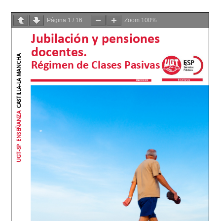
Página
1
/
16
Zoom
100%