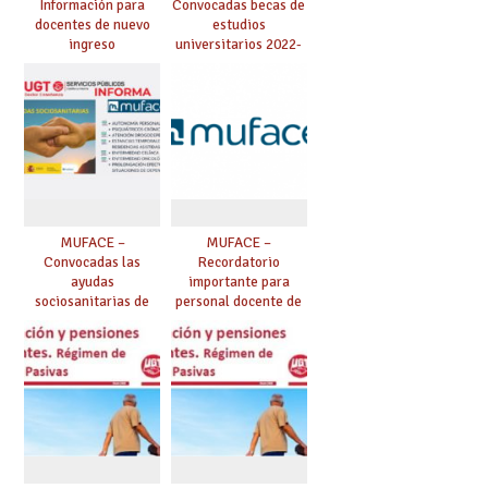
Información para
Convocadas becas de
docentes de nuevo
estudios
ingreso
universitarios 2022-
2023 para
mutualistas.
MUFACE –
MUFACE –
Convocadas las
Recordatorio
ayudas
importante para
sociosanitarias de
personal docente de
MUFACE para 2023
MUFACE en situación
(enfermos
de baja que exceda
oncológicos,
de 90 días: el
celíacos,
mutualista deja de
psiquiátricos,
cobrar complementos
personas
en nómina y ha de
drogodependientes,
solicitarse subsidio a
estancias temporales
MUFACE.
en residencias