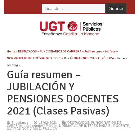
Home
»
DESTACADOS
»
FUNCIONARIOS DE CARRERA
»
Jubilaciones
»
Muface
»
NORMATIVA DE INTERÉS PARA EL DOCENTE
»
ÚLTIMAS NOTICIAS: E. PÚBLICA
» You are
reading »
Guía resumen –
JUBILACIÓN Y
PENSIONES DOCENTES
2021 (Clases Pasivas)
Enseñanza
15/02/2021
DESTACADOS
,
FUNCIONARIOS DE
CARRERA
,
Jubilaciones
,
Muface
,
NORMATIVA DE INTERÉS PARA EL DOCENTE
,
ÚLTIMAS NOTICIAS: E. PÚBLICA