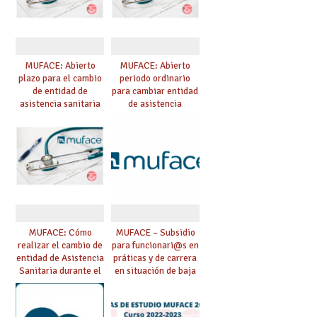
MUFACE: Abierto
MUFACE: Abierto
plazo para el cambio
periodo ordinario
de entidad de
para cambiar entidad
asistencia sanitaria
de asistencia
durante el mes de
sanitaria
junio
MUFACE: Cómo
MUFACE – Subsidio
realizar el cambio de
para funcionari@s en
entidad de Asistencia
práticas y de carrera
Sanitaria durante el
en situación de baja
mes de mayo
que exceda de 90 días