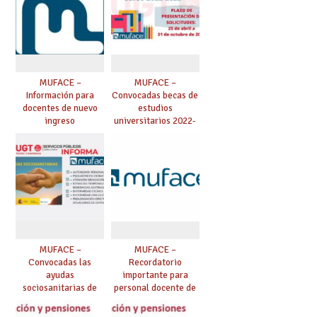
MUFACE –
MUFACE –
Información para
Convocadas becas de
docentes de nuevo
estudios
ingreso
universitarios 2022-
2023 para
mutualistas.
MUFACE –
MUFACE –
Convocadas las
Recordatorio
ayudas
importante para
sociosanitarias de
personal docente de
MUFACE para 2023
MUFACE en situación
(enfermos
de baja que exceda