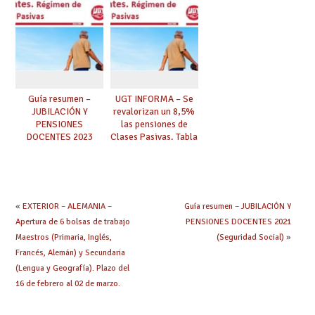
oncológicos,
de 90 días: el
celíacos,
mutualista deja de
psiquiátricos,
cobrar complementos
personas
en nómina y ha de
drogodependientes,
solicitarse subsidio a
estancias temporales
MUFACE.
en residencias
asistidas, personas
Guía resumen –
UGT INFORMA – Se
en situación de
JUBILACIÓN Y
revalorizan un 8,5%
dependencia, ayudas
PENSIONES
las pensiones de
para facilitar la
DOCENTES 2023
Clases Pasivas. Tabla
autonomía personal)
(Clases Pasivas)
de haberes
reguladores Clases
Pasivas 2023.
«
EXTERIOR – ALEMANIA –
Guía resumen – JUBILACIÓN Y
Apertura de 6 bolsas de trabajo
PENSIONES DOCENTES 2021
Maestros (Primaria, Inglés,
(Seguridad Social)
»
Francés, Alemán) y Secundaria
(Lengua y Geografía). Plazo del
16 de febrero al 02 de marzo.