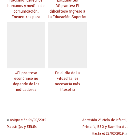
Racismo, derechos
Estudiantes
humanos y medios de
Migrantes: El
comunicación.
dificultoso ingreso a
Encuentros para
la Educación Superior
aprender, encuentros
chilena
para ejercer derechos
«El progreso
En el día de la
económico no
Filosofía, es
depende de los
necesaria más
indicadores
filosofía
educativos»
«
Asignación 01/02/2019 –
Admisión 2º ciclo de Infantil,
Maestr@s y EEMM
Primaria, ESO y Bachillerato.
Hasta el 28/02/2019.
»