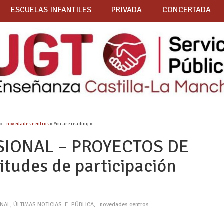
ESCUELAS INFANTILES
PRIVADA
CONCERTADA
»
_novedades centros
» You are reading »
IONAL – PROYECTOS DE
tudes de participación
3
ONAL
,
ÚLTIMAS NOTICIAS: E. PÚBLICA
,
_novedades centros