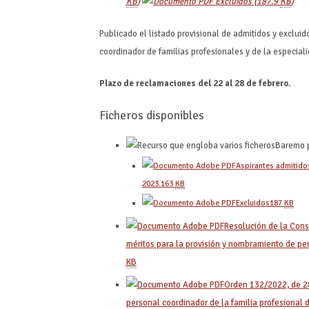
KB
)
Excluidos
(187.9
KB
)
Publicado el listado provisional de admitidos y exclui
coordinador de familias profesionales y de la especiali
Plazo de reclamaciones del 22 al 28 de febrero.
Ficheros disponibles
Baremo p
Aspirantes admitidos
2023.
163
KB
Excluidos
187
KB
Resolución de la Cons
méritos para la provisión y nombramiento de pe
KB
Orden 132/2022, de 28 
personal coordinador de la familia profesional 