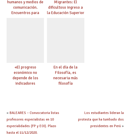
humanos y medios de
Migrantes: El
comunicación.
dificultoso ingreso a
Encuentros para
la Educación Superior
aprender, encuentros
chilena
para ejercer derechos
«El progreso
En el día de la
económico no
Filosofía, es
depende de los
necesaria más
indicadores
filosofía
educativos»
«
BALEARES – Convocatoria listas
Los estudiantes lideran la
profesores especialistas en 10
protesta que ha tumbado dos
especialidades (FP y EOI). Plazo
presidentes en Perú
»
hasta el 11/12/2020.