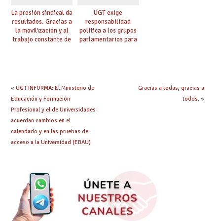
La presión sindical da
UGT exige
resultados. Gracias a
responsabilidad
la movilización y al
política a los grupos
trabajo constante de
parlamentarios para
UGT la Ley de
evitar retrasos en las
Jornada y Ratios
mejoras urgentes de
continúa su
la enseñanza
tramitación
«
UGT INFORMA: El Ministerio de
Gracias a todas, gracias a
Educación y Formación
todos.
»
Profesional y el de Universidades
acuerdan cambios en el
calendario y en las pruebas de
acceso a la Universidad (EBAU)