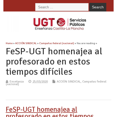
Home
»
ACCIÓN SINDICAL
»
Campañas federal (nacional)
» You are reading »
FeSP-UGT homenajea al
profesorado en estos
tiempos difíciles
Enseñanza
25/03/2020
ACCIÓN SINDICAL
,
Campañas federal
(nacional)
FeSP-UGT homenajea al
profesorado en estos tiempos