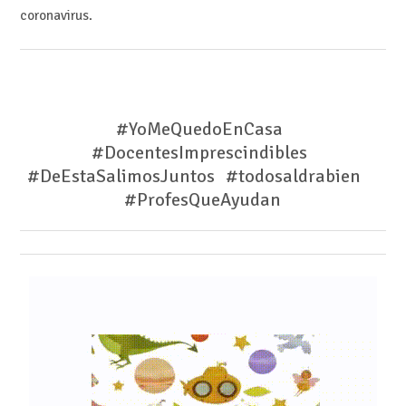
coronavirus.
#YoMeQuedoEnCasa
#DocentesImprescindibles
#DeEstaSalimosJuntos #todosaldrabien
#ProfesQueAyudan