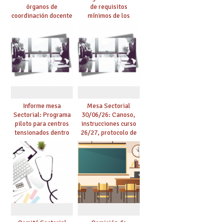
órganos de
de requisitos
coordinación docente
mínimos de los
se pueden celebrar
centros educativos y
de manera
exige al Ministerio
telemática, sin exigir
que los compromisos
presencialidad en el
se materialicen con
centro
la mayor agilidad
posible
Informe mesa
Mesa Sectorial
Sectorial: Programa
30/06/26: Canoso,
piloto para centros
instrucciones curso
tensionados dentro
26/27, protocolo de
del marco del
agresiones.
Acuerdo de Mejoras y
evaluación del curso
25/26