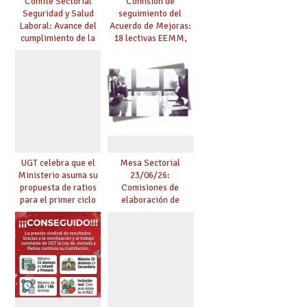
Comité Sectorial
Comisión de
Seguridad y Salud
seguimiento del
Laboral: Avance del
Acuerdo de Mejoras:
cumplimiento de la
18 lectivas EEMM,
planificación de la
canoso, reducción
actividad preventiva
mayores 55 y pilotaje
en centros
tensionados
UGT celebra que el
Mesa Sectorial
Ministerio asuma su
23/06/26:
propuesta de ratios
Comisiones de
para el primer ciclo
elaboración de
de Infantil y pide
pruebas de
extender la misma
certificación de
ambición al resto de
competencia
etapas
lingüística