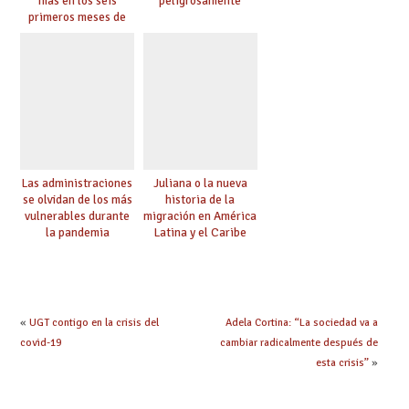
más en los seis
peligrosamente
primeros meses de
2020 pese a la
pandemia
Las administraciones
Juliana o la nueva
se olvidan de los más
historia de la
vulnerables durante
migración en América
la pandemia
Latina y el Caribe
«
UGT contigo en la crisis del
Adela Cortina: “La sociedad va a
covid-19
cambiar radicalmente después de
esta crisis”
»