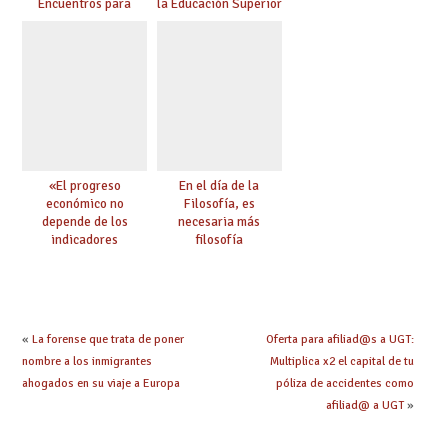
Encuentros para
la Educación Superior
aprender, encuentros
chilena
para ejercer derechos
«El progreso
En el día de la
económico no
Filosofía, es
depende de los
necesaria más
indicadores
filosofía
educativos»
«
La forense que trata de poner
Oferta para afiliad@s a UGT:
nombre a los inmigrantes
Multiplica x2 el capital de tu
ahogados en su viaje a Europa
póliza de accidentes como
afiliad@ a UGT
»