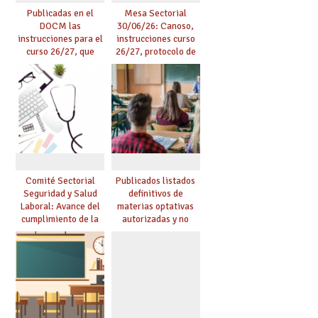
Publicadas en el
Mesa Sectorial
DOCM las
30/06/26: Canoso,
instrucciones para el
instrucciones curso
curso 26/27, que
26/27, protocolo de
incluyen, gracias al
agresiones.
Acuerdo firmado por
UGT, la recuperación
de las 18 lectivas en
EEMM y la reducción
de lectivas para
mayores de 55
Comité Sectorial
Publicados listados
Seguridad y Salud
definitivos de
Laboral: Avance del
materias optativas
cumplimiento de la
autorizadas y no
planificación de la
autorizadas en ESO y
actividad preventiva
Bachillerato,
definidas por los
centros