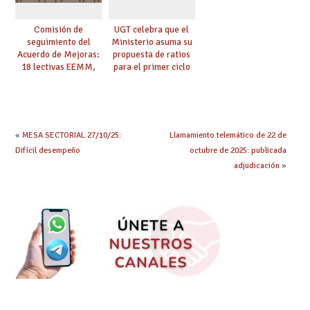
Comisión de
UGT celebra que el
seguimiento del
Ministerio asuma su
Acuerdo de Mejoras:
propuesta de ratios
18 lectivas EEMM,
para el primer ciclo
canoso, reducción
de Infantil y pide
mayores 55 y pilotaje
extender la misma
en centros
ambición al resto de
tensionados
etapas
«
MESA SECTORIAL 27/10/25:
Llamamiento telemático de 22 de
Difícil desempeño
octubre de 2025: publicada
adjudicación
»