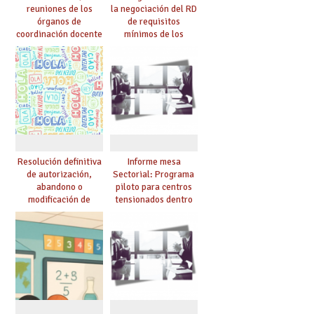
reuniones de los
la negociación del RD
órganos de
de requisitos
coordinación docente
mínimos de los
se pueden celebrar
centros educativos y
de manera
exige al Ministerio
telemática, sin exigir
que los compromisos
presencialidad en el
se materialicen con
centro
la mayor agilidad
posible
Resolución definitiva
Informe mesa
de autorización,
Sectorial: Programa
abandono o
piloto para centros
modificación de
tensionados dentro
programas bilingües
del marco del
o plurilingües. Se
Acuerdo de Mejoras y
confirma el abandono
evaluación del curso
de un importante
25/26
número de proyectos
en colegios.