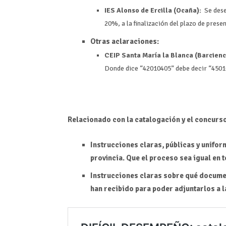
IES Alonso de Ercilla (Ocaña):
Se dese
20%, a la finalización del plazo de prese
Otras aclaraciones:
CEIP Santa María la Blanca (Barcienc
Donde dice “42010405” debe decir “4501
Relacionado con la catalogación y el concurs
Instrucciones claras, públicas y unifor
provincia. Que el proceso sea igual en t
Instrucciones claras sobre qué documen
han recibido para poder adjuntarlos a 