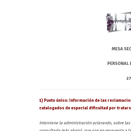
MESA SE
PERSONAL 
27
1) Punto único: Información de las reclamacio
catalogados de especial dificultad por tratar
Interviene la administración aclarando, sobre la
consultarla más abajo), que son en respuesta a la