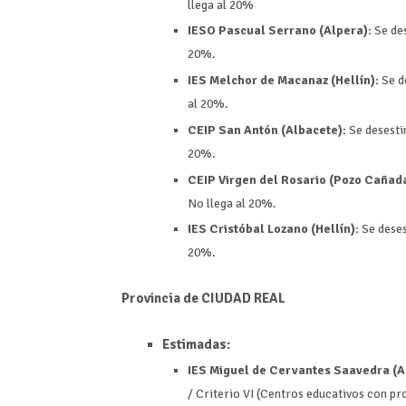
llega al 20%
IESO Pascual Serrano (Alpera):
Se des
20%.
IES Melchor de Macanaz (Hellín):
Se de
al 20%.
CEIP San Antón (Albacete):
Se desesti
20%.
CEIP Virgen del Rosario (Pozo Cañada
No llega al 20%.
IES Cristóbal Lozano (Hellín):
Se deses
20%.
Provincia de CIUDAD REAL
Estimadas:
IES Miguel de Cervantes Saavedra (A
/ Criterio VI (Centros educativos con p